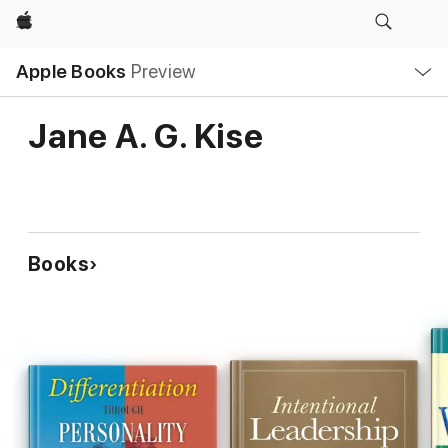
Apple
Local
Apple Books
Preview
Nav
Open
Menu
Jane A. G. Kise
Books