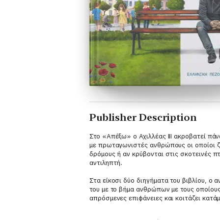
Publisher Description
Στο «Απέξω» ο Αχιλλέας ΙΙΙ ακροβατεί πά
με πρωταγωνιστές ανθρώπους οι οποίοι ζ
δρόμους ή αν κρύβονται στις σκοτεινές πτ
αντιληπτή.
Στα είκοσι δύο διηγήματα του βιβλίου, ο 
του με το βήμα ανθρώπων με τους οποίους
απρόσμενες επιφάνειες και κοιτάζει κατ
κανόνα ότι «Δεν ισχύει κανένας κανόνας»,
σελίδα είναι πιο παράδοξα από αυτά που 