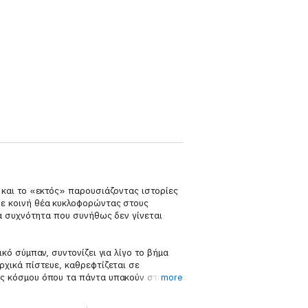
 και το «εκτός» παρουσιάζοντας ιστορίες
σε κοινή θέα κυκλοφορώντας στους
ια συχνότητα που συνήθως δεν γίνεται
κό σύμπαν, συντονίζει για λίγο το βήμα
ρχικά πίστευε, καθρεφτίζεται σε
ός κόσμου όπου τα πάντα υπακούν στον
more
υθήσει να εκτυλίσσονται από σελίδα σε
τύπωση απλώς και μόνο επειδή τα έχει πια