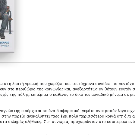
νω στη λεπτή γραμμή που χωρίζει –και ταυτόχρονα συνδέει– το «εντός»
ουν στο περιθώριο της κοινωνίας και, ανεξαρτήτως αν θέτουν εαυτόν 
υχές της πόλης, εκπέμπει ο καθένας το δικό του μοναδικό μήνυμα σε μ
αναγνώστης εισέρχεται σε ένα διαφορετικό, γεμάτο ανατροπές λογοτεχνι
 στην πορεία ανακαλύπτει πως έχει πολύ περισσότερα κοινά απ’ ό,τι α
άματα σκληρές αλήθειες. Στη συνέχεια, προχωρώντας στο εσωτερικό εν
 κάποια στιγμή καλείται να αποφασίσει αν, τελικά, όσα έχει παρακολο
καθημερινά τον περιβάλλουν και δεν του προκαλούν πλέον ιδιαίτερη εν