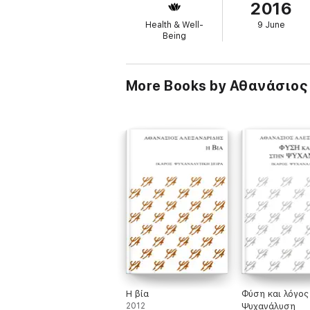
2016
Η υπόθεση αυτή οδηγεί τον συγγραφέα στη
συμβιωτικής προβληματικής που αναδεικνύ
Health & Well-
9 June
Being
More Books by Αθανάσιος
Η βία
Φύση και λόγος
2012
Ψυχανάλυση