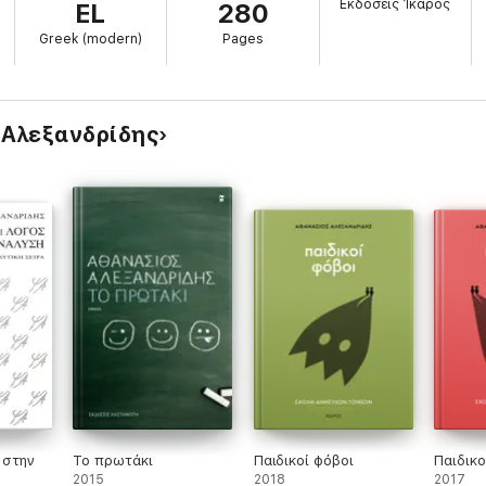
Εκδόσεις Ίκαρος
EL
280
 διεύρυνση του πλαισίου της μελέτης και τον ωθεί να αναζητήσει στην
ουν την αλληλεπίδραση του ατομικού και του κοινωνικού φαντασιακού.
Greek (modern)
Pages
 Αλεξανδρίδης
 στην
Το πρωτάκι
Παιδικοί φόβοι
Παιδικο
2015
2018
2017