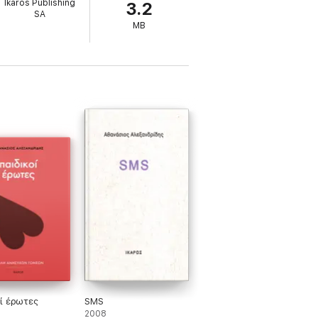
Ikaros Publishing
3.2
 ελληνική μυθολογία μορφές της
SA
MB
ί έρωτες
SMS
2008