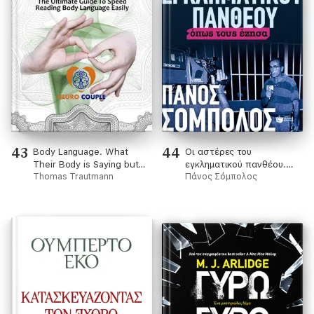
43
44
Body Language. What
Οι αστέρες του
Their Body is Saying but
εγκληματικού πανθέου.
Their Mouths are not
Thomas Trautmann
Όπως τους έζησα
Πάνος Σόμπολος
Telling You!