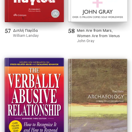
57
58
Διπλή Παγίδα
Men Are from Mars,
William Landay
Women Are from Venus
John Gray