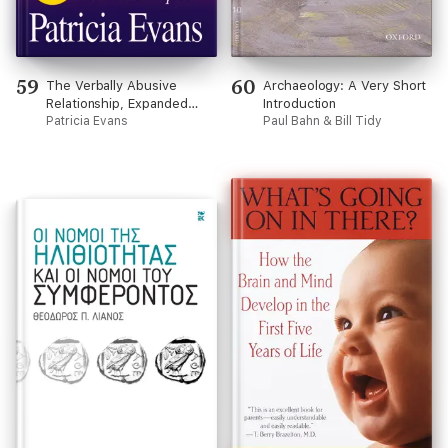
59
60
The Verbally Abusive
Archaeology: A Very Short
Relationship, Expanded
Introduction
Third Edition
Patricia Evans
Paul Bahn & Bill Tidy