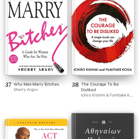
37
38
Why Men Marry Bitches
The Courage To Be
Sherry Argov
Disliked
Ichiro Kishimi & Fumitake Koga