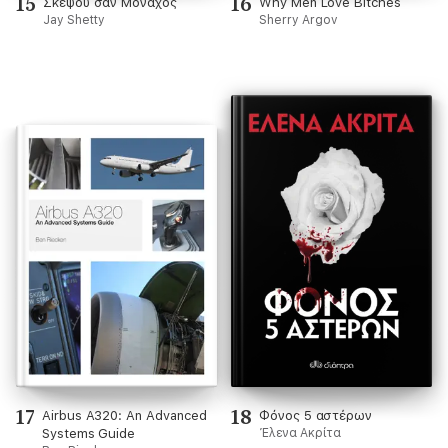
15
16
Σκέψου σαν Μοναχός
Why Men Love Bitches
Jay Shetty
Sherry Argov
17
18
Airbus A320: An Advanced
Φόνος 5 αστέρων
Systems Guide
Έλενα Ακρίτα