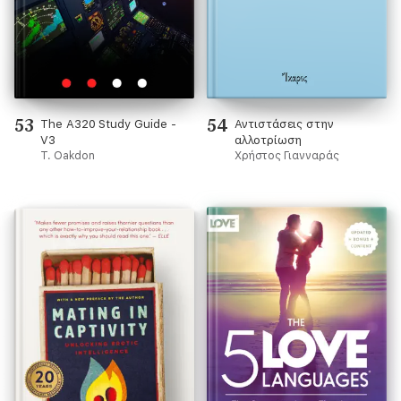
53
54
The A320 Study Guide -
Αντιστάσεις στην
V3
αλλοτρίωση
T. Oakdon
Χρήστος Γιανναράς