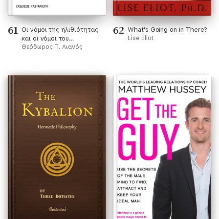
61
62
Οι νόμοι της ηλιθιότητας
What's Going on in There?
και οι νόμοι του
Lise Eliot
συμφέροντος
Θεόδωρος Π. Λιανός