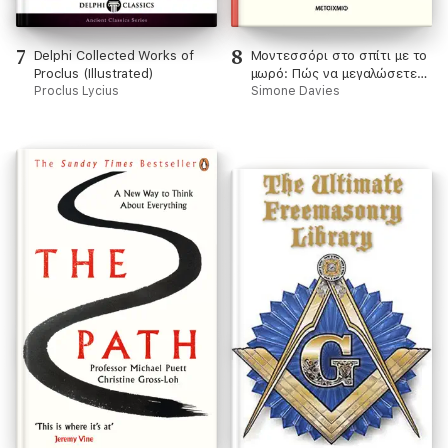
7
8
Delphi Collected Works of
Μοντεσσόρι στο σπίτι με το
Proclus (Illustrated)
μωρό: Πώς να μεγαλώσετε
Proclus Lycius
το μωρό σας με αγάπη,
Simone Davies
σεβασμό και κατανόηση (0-
12 μηνών)