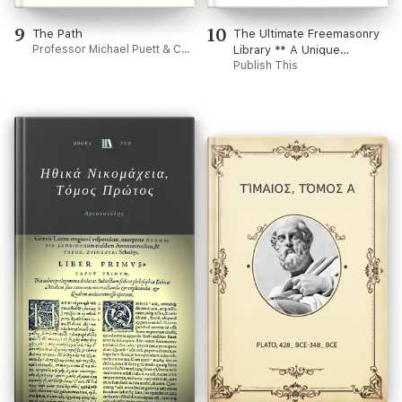
9
10
The Path
The Ultimate Freemasonry
Professor Michael Puett & Christine Gross-Loh
Library ** A Unique
Collection of 12 Books **
Publish This