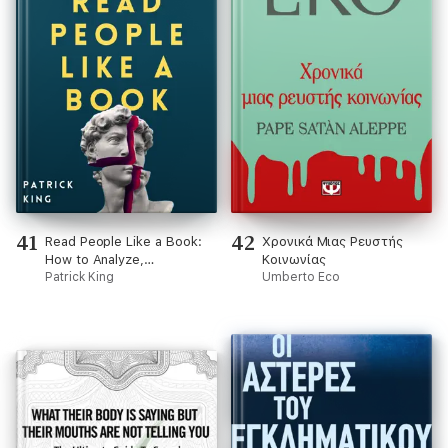
41
42
Read People Like a Book:
Χρονικά Μιας Ρευστής
How to Analyze,
Κοινωνίας
Understand, and Predict
Patrick King
Umberto Eco
People’s Emotions,
Thoughts, Intentions, and
Behaviors