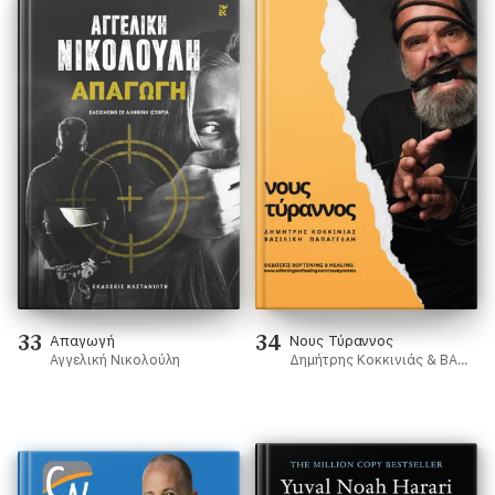
33
34
Απαγωγή
Νους Τύραννος
Αγγελική Νικολούλη
Δημήτρης Κοκκινιάς & ВАСІЛІКН ПАПАГГЕЛН