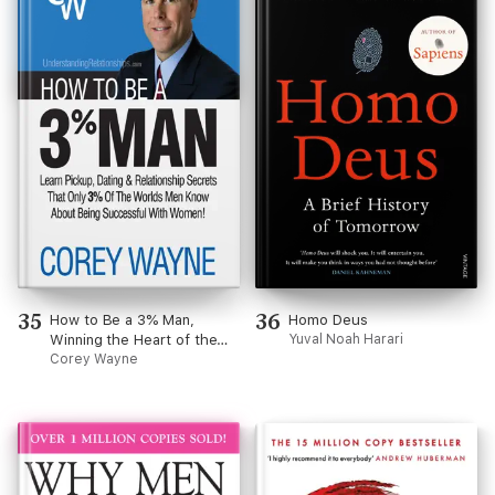
35
36
How to Be a 3% Man,
Homo Deus
Winning the Heart of the
Yuval Noah Harari
Woman of Your Dreams
Corey Wayne