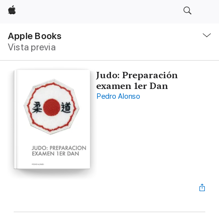
Apple
Navegación
local
Apple Books
-
Vista previa
Abrir
menú
Judo: Preparación
examen 1er Dan
Pedro Alonso