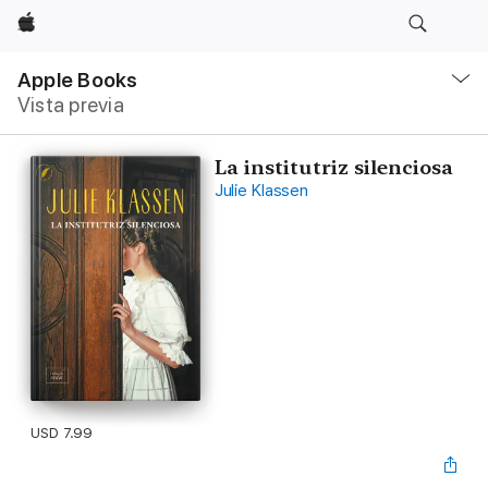
Apple
Navegación
local
Apple Books
-
Vista previa
Abrir
menú
La institutriz silenciosa
Julie Klassen
USD 7.99