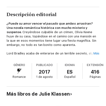
Descripción editorial
¿Puede su amor vencer el pasado que ambos arrastran?
Una novela romántica histórica con mucho misterio y
suspense.
Creyéndose culpable de un crimen, Olivia Keene
huye de su casa, topándose en el camino con una mansión en
la que en esos momentos tiene lugar una fiesta magnífica. Sin
embargo, no todo es tan bonito como aparenta.
Lord Bradley acaba de enterarse de un terrible secreto, algo
Más
que, de saberse, cambiaría su vida para siempre. Cuando avista
una figura en la lejanía, teme que sea un espía o un ladrón a
GÉNERO
PUBLICADO
IDIOMA
EXTENSIÓN
oídos del cual hayan llegado las devastadoras noticias. Pero se
lleva una sorpresa mayúscula al descubrir que el intruso no es
2017
ES
416
sino una mujer, o lo que queda de ella, con una grave herida en
Romance
1 de agosto
Español
Páginas
el cuello. Temiendo que pueda divulgar su secreto, le ofrece
un puesto en su casa y la encierra en su propiedad. Cuando los
secretos que tanto Olivia como lord Bradley van saliendo a la
luz, ¿conseguirán que su amor venza el oscuro pasado que
Más libros de Julie Klassen
ambos arrastran?