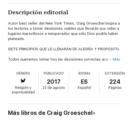
Descripción editorial
Autor best seller del New York Times, Craig Groeschel inspira a
los lectores a tomar decisiones viables que llevarán sus vidas a
lugares maravillosos e inesperados que sólo Dios podría haber
planeado.
SIETE PRINCIPIOS QUE LE LLENARÁN DE ALEGRÍA Y PROPÓSITO.
Todos queremos tomar hoy las decisiones correctas que nos
Más
conduzcan a un futuro mejor. Pero muchos seguidores de
Cristo viven con remordimiento, toman decisiones en base a la
GÉNERO
PUBLICADO
IDIOMA
EXTENSIÓN
culpabilidad, se sienten impotentes acerca de la dirección hacia
la que se dirigen sus vidas, o simplemente están demasiado
2017
ES
224
distraídos.
Religión y
22 de agosto
Español
Páginas
espiritualidad
PUEDE APROVECHAR EL PODER DE SUS DECISIONES.
La dirección divina le ayudará a encontrar la sabiduría a través
de siete principios para que pueda empezar hoy a tomar
Más libros de Craig Groeschel
decisiones de acuerdo a la voluntad de Dios teniendo en mente
su futuro.