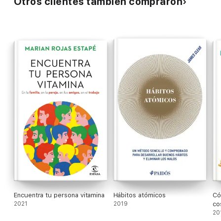
Otros clientes también compraron
Encuentra tu persona vitamina
Hábitos atómicos
Có
2021
2019
co
20