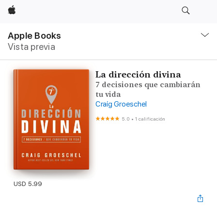
Apple
Navegación
local
Apple Books
-
Vista previa
Abrir
menú
La dirección divina
7 decisiones que cambiarán
tu vida
Craig Groeschel
5.0
•
1 calificación
USD 5.99