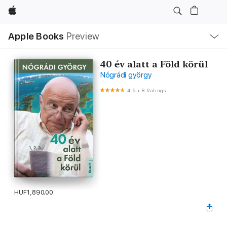
Apple
Local
Apple Books
Preview
Nav
Open
Menu
40 év alatt a Föld körül
Nógrádi györgy
4.5
•
8 Ratings
HUF1,890.00