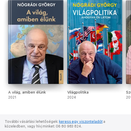
A világ, amiben élünk
Világpolitika
Sz
2021
2024
20
További vásárlási lehetőségek:
keress egy viszonteladót
a
közeledben,
vagy hívj minket: 06 80 983 824.