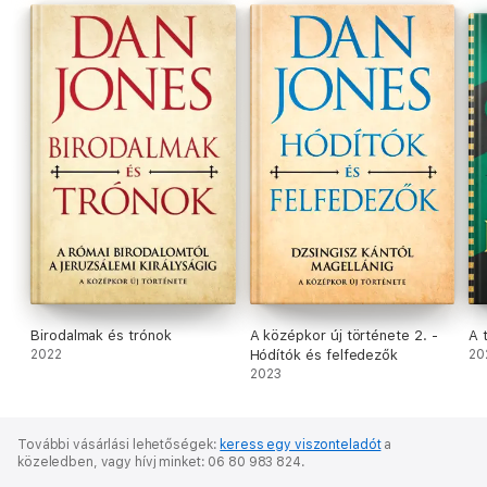
vagyonukra és kincseikre áhítozó Szép Fülöp francia király V.
Kelemen pápa segítségével idézett elő.
Birodalmak és trónok
A középkor új története 2. -
A 
2022
Hódítók és felfedezők
20
2023
További vásárlási lehetőségek:
keress egy viszonteladót
a
közeledben,
vagy hívj minket: 06 80 983 824.