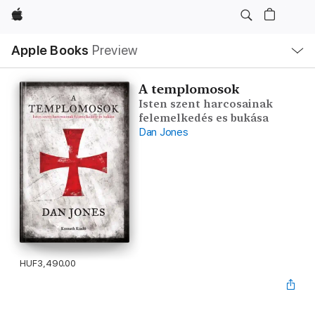
Apple
Local
Apple Books
Preview
Nav
Open
Menu
A templomosok
Isten szent harcosainak
felemelkedés es bukása
Dan Jones
HUF3,490.00