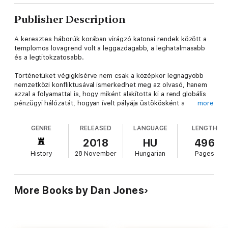
Publisher Description
A keresztes háborúk korában virágzó katonai rendek között a
templomos lovagrend volt a leggazdagabb, a leghatalmasabb
és a legtitokzatosabb.
Történetüket végigkísérve nem csak a középkor legnagyobb
nemzetközi konfliktusával ismerkedhet meg az olvasó, hanem
azzal a folyamattal is, hogy miként alakította ki a rend globális
pénzügyi hálózatát, hogyan ívelt pályája üstökösként a
more
magasba és vált pápák, királyok, császárok tárgyalófelévé és
üzlettársává, és végül hogyan következett be szégyenletes
GENRE
RELEASED
LANGUAGE
LENGTH
bukása, amelyet máglyák tüze világított be.
2018
HU
496
Dan Jones a templomosok 200 éves históriájának minden
History
28 November
Hungarian
Pages
egyes állomását bemutatja: a 12. század elején történt
alapításukat azzal a céllal, hogy védelmezzék a Szentföldre
látogató zarándokok tömegeit; elitegységként megvívott
küzdelmeiket a keresztes hadjáratok összecsapásaiban a
More Books by Dan Jones
szaracénok, mongolok és a mórok ellen; bankári szerepüket,
melynek során nem csak a keresztény országok nemeseinek,
hanem fejedelmeinek is kölcsönöket folyósítottak, végül pedig
végső romlásukat és a rend megszüntetését, amelyet a