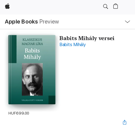
Apple
Local
Apple Books
Preview
Nav
Open
Menu
Babits Mihály versei
Babits Mihály
HUF699.00