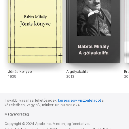
Jónás könyve
A gólyakalifa
Er
1938
2013
20
További vásárlási lehetőségek:
keress egy viszonteladót
a
közeledben,
vagy hívj minket: 06 80 983 824.
Magyarország
Copyright © 2024 Apple Inc. Minden jog fenntartva.