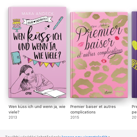
Wen küss ich und wenn ja, wie
Premier baiser et autres
Pr
viele?
complications
pe
2013
2015
20