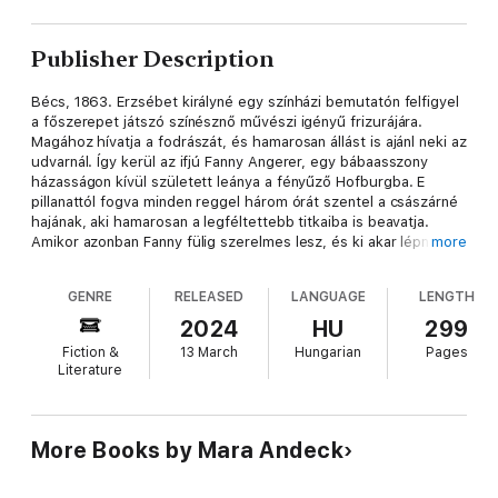
Publisher Description
Bécs, 1863. Erzsébet királyné egy színházi bemutatón felfigyel
a főszerepet játszó színésznő művészi igényű frizurájára.
Magához hívatja a fodrászát, és hamarosan állást is ajánl neki az
udvarnál. Így kerül az ifjú Fanny Angerer, egy bábaasszony
házasságon kívül született leánya a fényűző Hofburgba. E
pillanattól fogva minden reggel három órát szentel a császárné
hajának, aki hamarosan a legféltettebb titkaiba is beavatja.
Amikor azonban Fanny fülig szerelmes lesz, és ki akar lépni az
more
udvar kötelékéből, Sisit az a veszély fenyegeti, hogy nemcsak
a fodrászát, de a legfőbb bizalmasát is elveszíti.
GENRE
RELEASED
LANGUAGE
LENGTH
2024
HU
299
Fiction &
13 March
Hungarian
Pages
Literature
More Books by Mara Andeck