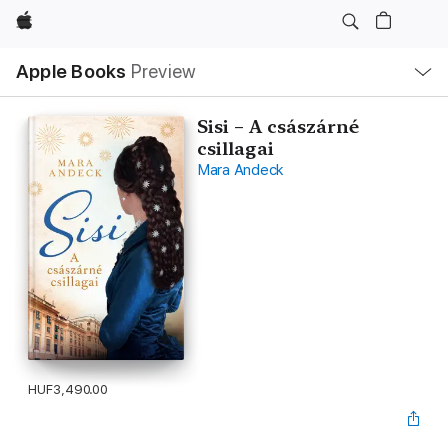
Apple
Local
Apple Books
Preview
Nav
Open
Menu
Sisi – A császárné
csillagai
Mara Andeck
HUF3,490.00