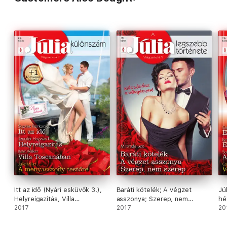
Itt az idő (Nyári esküvők 3.),
Baráti kötelék; A végzet
Jú
Helyreigazítás, Villa
asszonya; Szerep, nem
hé
Toscanában, A menyasszony
2017
szerep…
2017
el
20
testőre
Ve