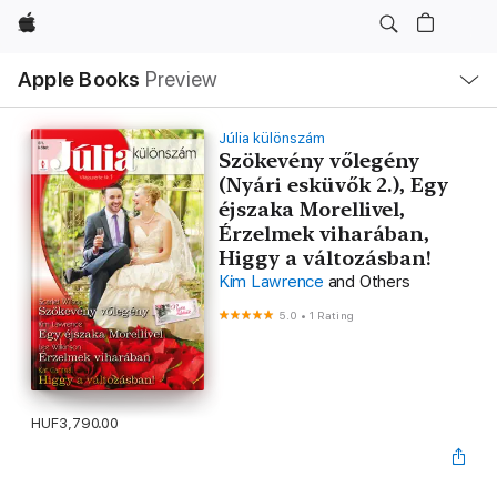
Apple
Local
Apple Books
Preview
Nav
Open
Menu
Júlia különszám
Szökevény vőlegény
(Nyári esküvők 2.), Egy
éjszaka Morellivel,
Érzelmek viharában,
Higgy a változásban!
Kim Lawrence
and Others
5.0
•
1 Rating
HUF3,790.00