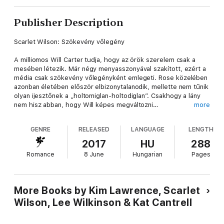
Publisher Description
Scarlet Wilson: Szökevény vőlegény
A milliomos Will Carter tudja, hogy az örök szerelem csak a
mesében létezik. Már négy menyasszonyával szakított, ezért a
média csak szökevény vőlegényként emlegeti. Rose közelében
azonban életében először elbizonytalanodik, mellette nem tűnik
olyan ijesztőnek a „holtomiglan-holtodiglan”. Csakhogy a lány
nem hisz abban, hogy Will képes megváltozni…
more
Kim Lawrence: Egy éjszaka Morellivel
GENRE
RELEASED
LANGUAGE
LENGTH
Eve sikeres, fiatal, ráadásul fölöttébb csinos cégtulajdonos, aki
2017
HU
288
szigorú elvek szerint éli az életét. Megtanult uralkodni az
Romance
8 June
Hungarian
Pages
érzelmein, de amikor találkozik az ellenállhatatlan olasz
üzletemberrel, Draco Morellivel, elveszíti a fejét…
Lee Wilkinson: Érzelmek viharában
More Books by Kim Lawrence, Scarlet
Wilson, Lee Wilkinson & Kat Cantrell
Caris világéletében a papa engedelmes kislánya volt, míg bele
nem szeret egy pimasz mosolyú szőke fiatalemberbe. Ám
hamarosan keserűen megbánja, hogy kimerészkedett