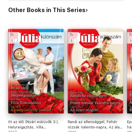
Other Books in This Series
Itt az idő (Nyári esküvők 3.),
Randi az ellenséggel, Fehér
Ep
Helyreigazítás, Villa
rózsák Valentin-napra, Az álarc
há