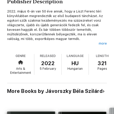
Publisher Description
2022. május 6-án van 50 éve annak, hogy a Liszt Ferenc téri
könyvklubban megrendezték az első budapesti táncházat. Az
egykori szűk szakmai kezdeményezés ma százezreket vonz
világszerte, újabb és újabb generációk fedezik fel, és csak
kevesen hagyják el. És bár többen többször temették,
múltidézőnek, korszerűtlennek bélyegezték, ma is eleven
valóság, mi több, exportképes magyar termék.
more
A 208 oldalas, fotókkal gazdagon illusztrált
Táncház 50
című
GENRE
RELEASED
LANGUAGE
LENGTH
kötet – mely formájában és terjedelmében igazodik a szerző
korábbi műfajtörténeti műveihez – nem feltétlenül a szűk
2022
HU
321
szakmának, hanem a szélesebb nagyközönségnek szól,
Arts &
5 February
Hungarian
Pages
szakszerű, de közérthető, olvasmányos stílusban. Benne a
Entertainment
bevezető tanulmány, illetve az első budapesti táncház
előzménye és születése mellett alapvetően a
táncházmozgalom különböző szakaszában szocializálódott
népzenészek, néptáncosok, koreográfusok mesélnek arról,
More Books by Jávorszky Béla Szilárd
hogy őket miért vonzotta delejként a népi kultúra és azt miként
tartják relevánsnak ma is egy urbánus környezetben.