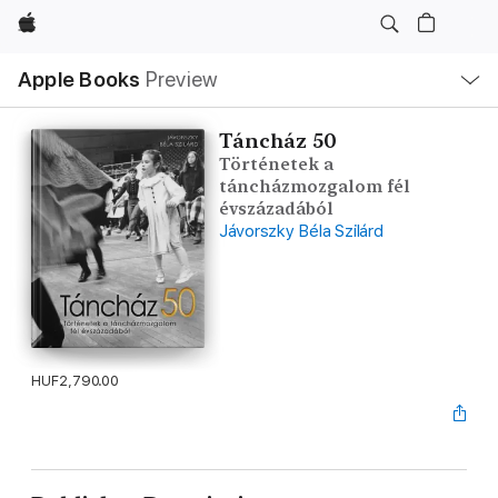
Apple
Local
Apple Books
Preview
Nav
Open
Menu
Táncház 50
Történetek a
táncházmozgalom fél
évszázadából
Jávorszky Béla Szilárd
HUF2,790.00