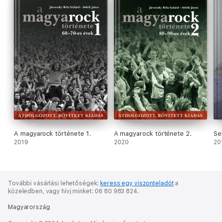
A magyarock története 1.
A magyarock története 2.
Se
2019
2020
20
További vásárlási lehetőségek:
keress egy viszonteladót
a
közeledben,
vagy hívj minket: 06 80 983 824.
Magyarország