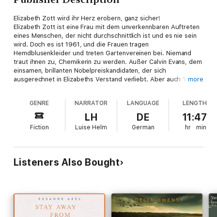
Elizabeth Zott wird ihr Herz erobern, ganz sicher!
Elizabeth Zott ist eine Frau mit dem unverkennbaren Auftreten
eines Menschen, der nicht durchschnittlich ist und es nie sein
wird. Doch es ist 1961, und die Frauen tragen
Hemdblusenkleider und treten Gartenvereinen bei. Niemand
traut ihnen zu, Chemikerin zu werden. Außer Calvin Evans, dem
einsamen, brillanten Nobelpreiskandidaten, der sich
ausgerechnet in Elizabeths Verstand verliebt. Aber auch 1961
more
geht das Leben eigene Wege. Und so findet sich eine
alleinerziehende Elizabeth Zott in der TV-Show »Essen um
GENRE
NARRATOR
LANGUAGE
LENGTH
sechs« wieder. Doch für sie ist Kochen Chemie. Und Chemie
bedeutet Veränderung der Zustände ...
LH
DE
11:47
Bonnie Garmus hat eine literarische Heldin geschaffen, die
Fiction
Luise Helm
German
hr
min
unvergesslich sein wird. Und uns mit einem tiefen Lächeln aus
dem Roman entlässt - bewegend gelesen von Luise Helm.
Listeners Also Bought