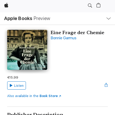
Apple
Local
Apple Books
Preview
Nav
Open
Menu
Eine Frage der Chemie
Bonnie Garmus
€15.99
Listen
Also available in the
Book Store
Publisher Description