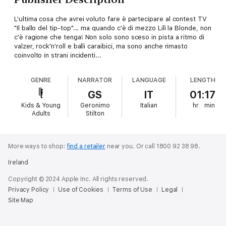
L'ultima cosa che avrei voluto fare è partecipare al contest TV
"Il ballo del tip-top"... ma quando c'è di mezzo Lilì la Blonde, non
c'è ragione che tenga! Non solo sono sceso in pista a ritmo di
valzer, rock'n'roll e balli caraibici, ma sono anche rimasto
coinvolto in strani incidenti...
GENRE
NARRATOR
LANGUAGE
LENGTH
GS
IT
01:17
Kids & Young
Geronimo
Italian
hr
min
Adults
Stilton
More ways to shop:
find a retailer
near you.
Or call 1800 92 38 98.
Ireland
Copyright © 2024 Apple Inc. All rights reserved.
Privacy Policy
Use of Cookies
Terms of Use
Legal
Site Map