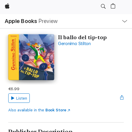
Apple
Local
Apple Books
Preview
Nav
Open
Menu
Il ballo del tip-top
Geronimo Stilton
€6.99
Listen
Also available in the
Book Store
Publisher Description