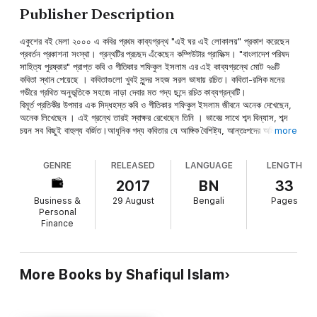
Publisher Description
একুশের বই মেলা ২০০০ এ কবির প্রথম কাব্যগ্রন্থ "এই ঘর এই লোকালয়" প্রকাশ করেছেন
প্রবর্তন প্রকাশনা সংস্থা। গ্রন্থটির প্রচছদ এঁকেছেন কম্পিউটার গ্রাফিক্স। "বাংলাদেশ পরিষদ
সাহিত্য পুরষ্কার" প্রাপ্ত কবি ও গীতিকার শফিকুল ইসলাম এর এই কাব্যগ্রন্থে মোট ৭৬টি
কবিতা স্থান পেয়েছে । কবিতাগুলো খুবই সুন্দর সহজ সরল ভাষায় রচিত। কবিতা-রসিক মনের
গভীরে গ্রথিত অনুভূতিকে সহজে নাড়া দেবার মত গদ্য ছন্দে রচিত কাব্যগ্রন্থটি।
বিমূর্ত প্রতিকীর উপমার এক সিদ্ধহস্ত কবি ও গীতিকার শফিকুল ইসলাম জীবনে অনেক দেখেছেন,
অনেক লিখেছেন । এই গ্রন্থে তারই স্বাক্ষর রেখেছেন তিনি । ভাবের সাথে শব্দ বিন্যাস, শব্দ
চয়ন সব কিছুই বাহুল্য বর্জিত।আধূনিক গদ্য কবিতার যে আঙ্গিক বৈশিষ্ট্য, আন্তঃপদের অমিল,
more
স্বরের ব্যঞ্জনায় অনুপ্রাসের উপস্থিতি কবিতাগুলোতে সৃষ্টি করেছে ভাবের স্রোত। অতএব,
কোথাও কোন ছন্দ পতন লক্ষ্য করা যায়নি ।
GENRE
RELEASED
LANGUAGE
LENGTH
এ কাব্যগ্রন্থের সকল কবিতায় শুরু থেকে শেষ পর্যন্ত সকল কবিতায় কাব্যমানে সমৃদ্ধ।
পরিশীলিত, হৃদয়গ্রাহী। কবিতাগুলো এক নিঃশ্বাসে পড়ে মুগ্ধ হবার মতো। অতিরিক্ত শব্দ চয়নের
2017
BN
33
প্রয়াস নেই , বরং প্রতিটি কবিতায় শুরু থেকে শেষ পর্যন্ত শব্দ চয়নে, গাঁথনে, সজ্জায় যথেষ্ট মেধা
Business &
29 August
Bengali
Pages
ও মননশীলতার পরিচয় রেখেছেন যা কবিকে কাব্য সাহিত্যে দৃঢ় আসন রাখতে সাহায্য করবে বলে
Personal
বিশ্বাস করি।
Finance
[প্রকাশকঃ প্রবর্তন প্রকাশন,৭ নং প্রতাপ দাস লেন, সিংটোলা, ঢাকা - ১১০০।পরিবেশকঃ
নওরোজ সাহিত্য সম্ভার, ৪৬ বাংলাবাজার ঢাকা - ১১০০।] এছাড়া
www.rokomari.com থেকে অনলাইনে সরাসরি বইটি সংগ্রহ করা যাবে।
More Books by Shafiqul Islam