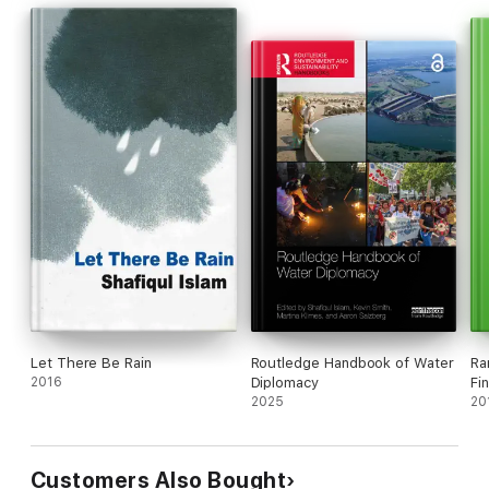
Let There Be Rain
Routledge Handbook of Water
Ra
2016
Diplomacy
Fi
2025
20
Customers Also Bought