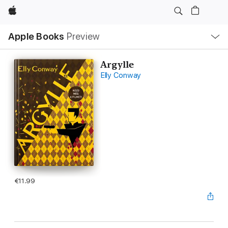
Apple
Local
Apple Books
Preview
Nav
Open
Menu
Argylle
Elly Conway
€11.99