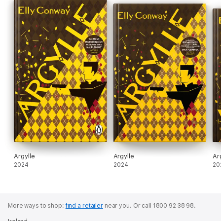
Argylle
Argylle
Ar
2024
2024
20
More ways to shop:
find a retailer
near you.
Or call 1800 92 38 98.