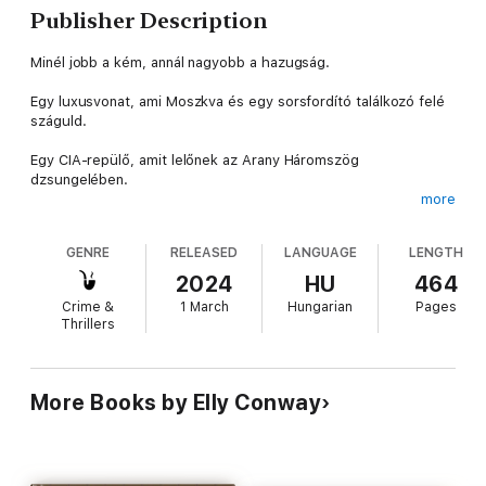
Publisher Description
Minél jobb a kém, annál nagyobb a hazugság.
Egy luxusvonat, ami Moszkva és egy sorsfordító találkozó felé
száguld.
Egy CIA-repülő, amit lelőnek az Arany Háromszög
dzsungelében.
more
Egy náci gyűjtemény, mely Nyugat-Lengyelország elérhetetlen
hegyeiben rejtőzik.
GENRE
RELEASED
LANGUAGE
LENGTH
Egy hiányzó műkincs, a világ nyolcadik csodája, mely már hét
2024
HU
464
évtizede eltűnt.
Crime &
1 March
Hungarian
Pages
Thrillers
Egyetlen esély a megváltásra...
A film a moziban Henry Cavill főszereplésével!
More Books by Elly Conway