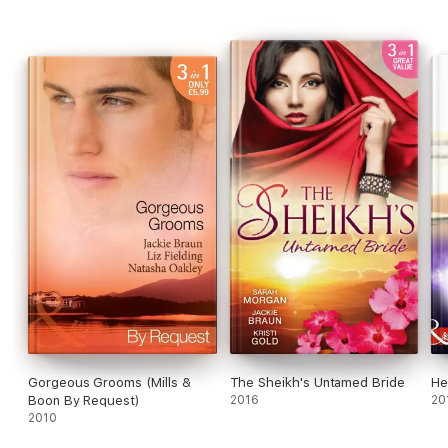
Gorgeous Grooms (Mills &
The Sheikh's Untamed Bride
He
Boon By Request)
2016
20
2010