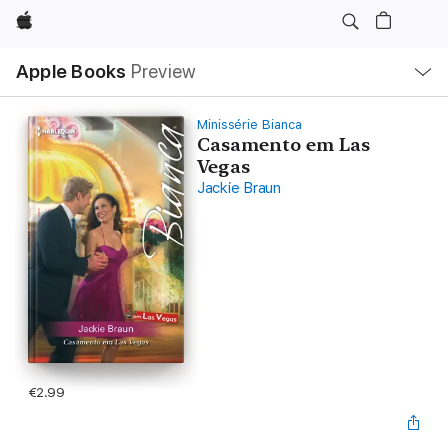
Apple
Local
Apple Books
Preview
Nav
Open
Menu
Minissérie Bianca
Casamento em Las
Vegas
Jackie Braun
€2.99