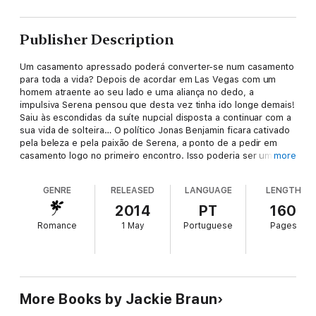
Publisher Description
Um casamento apressado poderá converter-se num casamento
para toda a vida? Depois de acordar em Las Vegas com um
homem atraente ao seu lado e uma aliança no dedo, a
impulsiva Serena pensou que desta vez tinha ido longe demais!
Saiu às escondidas da suíte nupcial disposta a continuar com a
sua vida de solteira… O político Jonas Benjamin ficara cativado
pela beleza e pela paixão de Serena, a ponto de a pedir em
casamento logo no primeiro encontro. Isso poderia ser um
more
desastre para a sua campanha eleitoral…
GENRE
RELEASED
LANGUAGE
LENGTH
2014
PT
160
Romance
1 May
Portuguese
Pages
More Books by Jackie Braun