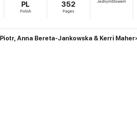
JednymSłowem
PL
352
opularniejszej księgarni świata i oddała hołd kobiecie, która poświęciła swo
Polish
Pages
ach.
Piotr, Anna Bereta-Jankowska & Kerri Maher