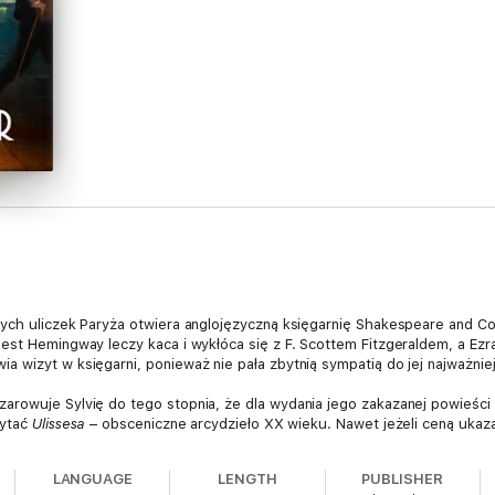
hych uliczek Paryża otwiera anglojęzyczną księgarnię Shakespeare and 
est Hemingway leczy kaca i wykłóca się z F. Scottem Fitzgeraldem, a Ezr
a wizyt w księgarni, ponieważ nie pała zbytnią sympatią do jej najważni
rowuje Sylvię do tego stopnia, że dla wydania jego zakazanej powieści r
zytać
Ulissesa
– obsceniczne arcydzieło XX wieku. Nawet jeżeli ceną ukazani
LANGUAGE
LENGTH
PUBLISHER
ch, którzy kochają zapach książek i nie mogą się powstrzymać od spędzan