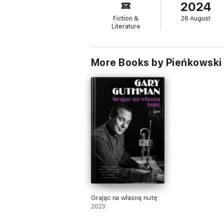
2024
nimi regałów. Idealnie uchwyciła klimat najp
Fiction &
26 August
Powieść oparta na prawdziwych wydarzeni
Literature
More Books by Pieńkowski 
Grając na własną nutę
2023