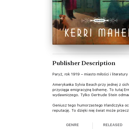
Publisher Description
Paryż, rok 1919 – miasto miłości i literatury
Amerykanka Sylvia Beach przy jednej z cic
przyciąga emigracyjną bohemę. To tutaj Ern
wydawniczego. Tylko Gertrude Stein odmawi
Geniusz tego humorzastego Irlandczyka ocza
reputację. To dzięki niej świat może przec
Joyce’em.
GENRE
RELEASED
Kerri Maher napisała powieść dla wszystki