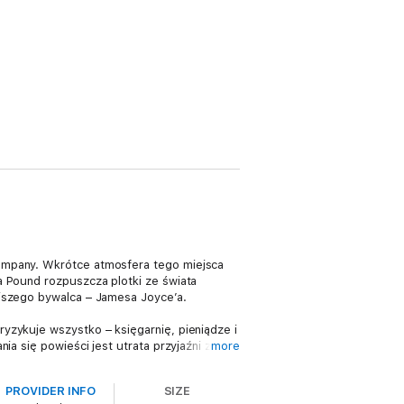
Company. Wkrótce atmosfera tego miejsca
a Pound rozpuszcza plotki ze świata
ejszego bywalca – Jamesa Joyce’a.
yzykuje wszystko – księgarnię, pieniądze i
a się powieści jest utrata przyjaźni z
more
PROVIDER INFO
SIZE
ia długich godzin w otoczeniu wypełnionych