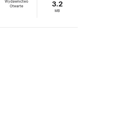
Wydawnictwo
3.2
je życie literaturze.
Otwarte
MB