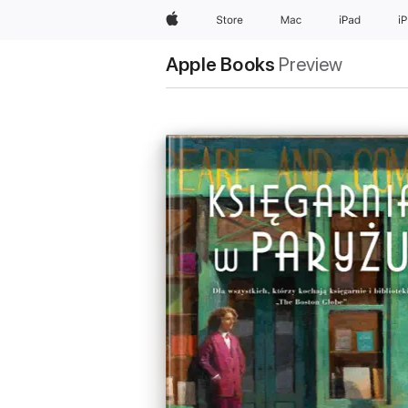
Apple
Store
Mac
iPad
i
Apple Books
Preview