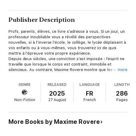
Publisher Description
Profs, parents, élèves, ce livre s’adresse à vous. Si un jour, un
professeur inoubliable vous a révélé des perspectives
nouvelles, si à l’inverse l’école, le collège, le lycée déplaisent à
vos enfants ou à vous-mêmes, vous trouverez ici de quoi
mettre à l’épreuve votre propre expérience.
Depuis deux siècles, une conviction s’est imposée : l’esprit ne
travaille que lorsque le corps est contraint, immobile et
silencieux. Au contraire, Maxime Rovere montre que les savoirs
more
sont les fruits de corps avides d’interactions, animés de
blessures et de désirs. Et c’est précisément cette énergie, qui
GENRE
RELEASED
LANGUAGE
LENGTH
circule dans les conflits comme dans les dialogues, qui nous
fait grandir. Étudier ne sert finalement qu’à une seule chose :
2025
FR
286
apprendre à interagir avec les autres.
Non-Fiction
27 August
French
Pages
Ce plaidoyer pour des savoirs passionnés redonne à
l’enseignement comme à l’apprentissage dans tous les
contextes leur profondeur et leur noblesse.
More Books by Maxime Rovere