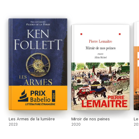
plus violente et la plus complexe des temps modernes : la
grande aventure du XXe siècle…
Les Armes de la lumière
Miroir de nos peines
Le
2023
2020
20