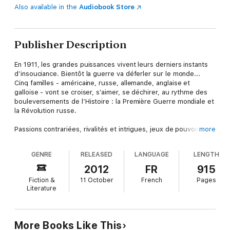
Also available in the
Audiobook Store
Publisher Description
En 1911, les grandes puissances vivent leurs derniers instants
d’insouciance. Bientôt la guerre va déferler sur le monde...
Cinq familles - américaine, russe, allemande, anglaise et
galloise - vont se croiser, s’aimer, se déchirer, au rythme des
bouleversements de l’Histoire : la Première Guerre mondiale et
la Révolution russe.
Passions contrariées, rivalités et intrigues, jeux de pouvoir,
more
coups du sort… Cette gigantesque fresque brasse toute la
gamme des sentiments humains et dresse une galerie de
GENRE
RELEASED
LANGUAGE
LENGTH
portraits saisissants : des personnages exceptionnels,
passionnés, ambitieux, attachants, tourmentés, qui bravent les
2012
FR
915
obstacles et les peurs pour s’accomplir en dépit des tragédies
Fiction &
11 October
French
Pages
qui les emportent.
Literature
Entre saga historique et roman d’espionnage, histoire d’amour
et lutte des classes, Le Siècle, la nouvelle épopée de Ken
Follett en trois volumes, traverse la période la plus agitée, la
More Books Like This