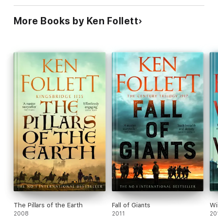
More Books by Ken Follett
The Pillars of the Earth
Fall of Giants
Wi
2008
2011
20