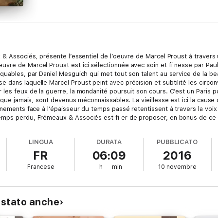
x & Associés, présente l’essentiel de l’oeuvre de Marcel Proust à travers
vre de Marcel Proust est ici sélectionnée avec soin et fi nesse par Pau
rquables, par Daniel Mesguich qui met tout son talent au service de la b
 dans laquelle Marcel Proust peint avec précision et subtilité les circo
r les feux de la guerre, la mondanité poursuit son cours. C’est un Pari
s que jamais, sont devenus méconnaissables. La vieillesse est ici la caus
nnements face à l’épaisseur du temps passé retentissent à travers la voix 
mps perdu, Frémeaux & Associés est fi er de proposer, en bonus de ce co
lecture. Claude COLOMBINI FRÉMEAUX
LINGUA
DURATA
PUBBLICATO
FR
06:09
2016
Francese
h
min
10 novembre
istato anche