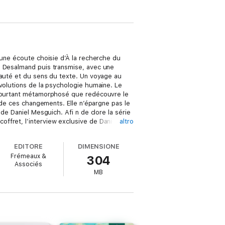
 une écoute choisie d’À la recherche du
l Desalmand puis transmise, avec une
eauté et du sens du texte. Un voyage au
nvolutions de la psychologie humaine. Le
s pourtant métamorphosé que redécouvre le
e de ces changements. Elle n’épargne pas le
de Daniel Mesguich. Afi n de clore la série
ffret, l’interview exclusive de Daniel
altro
EDITORE
DIMENSIONE
Frémeaux &
304
Associés
MB