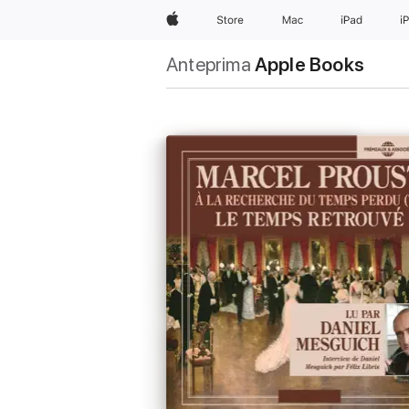
Apple
Store
Mac
iPad
i
Anteprima
Apple Books