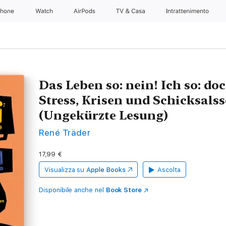
Phone
Watch
AirPods
TV & Casa
Intrattenimento
Das Leben so: nein! Ich so: do
Stress, Krisen und Schicksal
(Ungekürzte Lesung)
René Träder
17,99 €
Visualizza su
Apple Books
Ascolta
Disponibile anche nel
Book Store