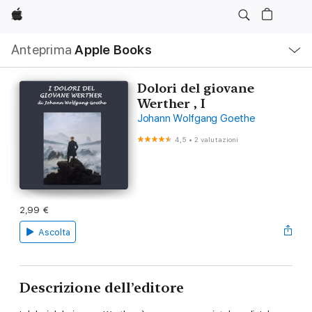
Apple
Navigazione
Anteprima
Apple Books
locale
Apri
Menu
Dolori del giovane
Werther , I
Johann Wolfgang Goethe
4,5
•
2 valutazioni
2,99 €
Ascolta
Descrizione dell’editore