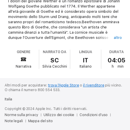
I dolori del giovane Werther è un romanzo epistolare di Johann
Wolfgang Goethe pubblicato nel 1774. Il Werther appartiene
all'età giovanile di Goethe ed è considerato opera simbolo del
movimento dello Sturm und Drang, anticipando molti temi che
saranno propri del romanticismo tedesco.Beethoven ammirava
questo libro di Goethe, che considerava "un artista che
cammina dinanzi a tutta l'umanità". La cornice musicale è
dunque l’Ouverture dell’Egmont, che Beethoven scrisse
altro
appunto ispirandosi al dramma di Goethe.
GENERE
NARRATO DA
LINGUA
DURATA
SC
IT
04:05
Narrativa
Silvia Cecchini
Italiano
h
min
Altri modi per acquistare:
trova l’Apple Store
o
il rivenditore
più vicino.
O chiama il numero 800 554 533.
Italia
Copyright © 2024 Apple Inc. Tutti i diritti riservati.
Norme sulla privacy
Utilizzo dei cookie
Condizioni d’uso
Note legali
Mappa del sito