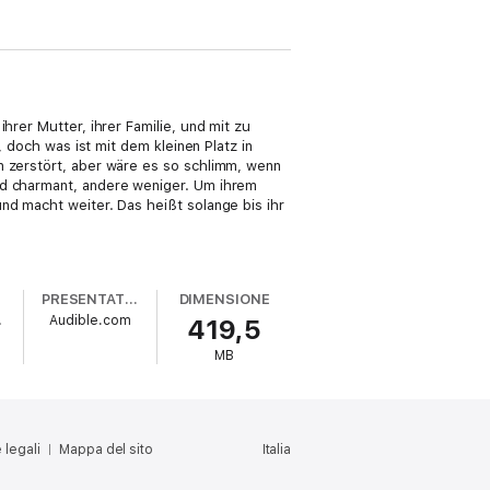
hrer Mutter, ihrer Familie, und mit zu
, doch was ist mit dem kleinen Platz in
n zerstört, aber wäre es so schlimm, wenn
nd charmant, andere weniger. Um ihrem
nd macht weiter. Das heißt solange bis ihr
PRESENTATO DA
DIMENSIONE
ing
Audible.com
419,5
MB
 legali
Mappa del sito
Italia