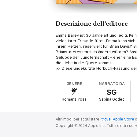
Descrizione dell’editore
Emma Bailey ist 30 Jahre alt und ledig. Kei
vielen ihrer Freunde führt. Emma kann sich v
ihrem Herzen, reserviert für Brian Davis? 
Brians Interessen sich ändern würden? Ans
Gelübde der Jungfernschaft - eher eine Bür
die Liebe in die Quere kommt.
>> Diese ungekürzte Hörbuch-Fassung geni
GENERE
NARRATO DA
SG
Romanzi rosa
Sabina Godec
Altri modi per acquistare:
trova l’Apple Store
Copyright © 2024 Apple Inc. Tutti i diritti riserv