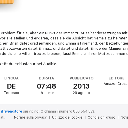
n Problem für sie, aber ein Punkt der immer zu Auseinandersetzungen mit i
or alle stellen und erklären, dass sie die Absicht hat niemals zu heiraten
Sicher, Brian datet grad jemanden, und Emma ist niemand, der Beziehunge
tatt abzuwarten datet Emma... und datet und datet. Einige der Männer si
de als eine Hilfe - treu zu bleiben, fasst Emma all ihren Mut zusammen u
eßt du exklusiv nur bei Audible.
LINGUA
DURATA
PUBBLICATO
EDITORE
AmazonCross
DE
07:48
2013
Tedesco
h
min
29 agosto
o
il rivenditore
più vicino.
O chiama il numero 800 554 533.
ati.
Norme sulla privacy
Utilizzo dei cookie
Condizioni d’uso
Note