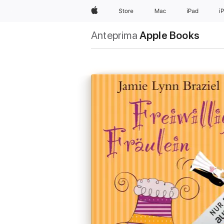
Apple
Store
Mac
iPad
i
Anteprima
Apple Books