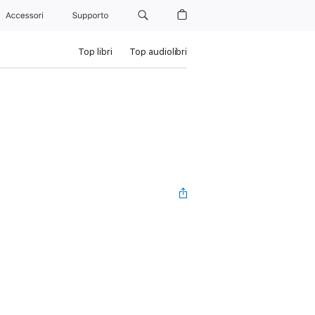
Accessori
Supporto
Top libri
Top audiolibri