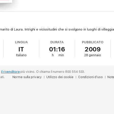
marito di Laura. Intrighi e vicissitudini che si svolgono in luoghi di villeggi
LINGUA
DURATA
PUBBLICATO
IT
01:16
2009
Italiano
h
min
28 gennaio
o
il rivenditore
più vicino.
O chiama il numero 800 554 533.
ati.
Norme sulla privacy
Utilizzo dei cookie
Condizioni d’uso
Note