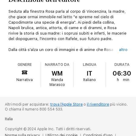
Seduta alla finestra Rosa parla al corpo di Vincenzina, la madre,
che giace ormai immobile nel letto "e spreme nel cielo di
Capodimonte una specie di energia". Ai piedi della collina,
Napoli brulica, antica, attorta, di carne e di drammi, e Rosa
rivive la storia di sua madre: i soprusi subiti e inferti, le macerie
del dopoguerra, l'incontro con Rafele, suo futuro padre.
Dalla città s'alza un coro di immagini e di anime che Rosa
altro
compone per riparare al guasto che le ha unite oltre il legame
del sangue e ha marchiato irrimediabilmente la vita di entrambe.
GENERE
NARRATO DA
LINGUA
DURATA
WM
IT
06:30
Narrativa
Wanda
Italiano
h
min
Marasco
Altri modi per acquistare:
trova l’Apple Store
o
il rivenditore
più vicino.
O chiama il numero 800 554 533.
Italia
Copyright © 2024 Apple Inc. Tutti i diritti riservati.
Norme sulla privacy
Utilizzo dei cookie
Condizioni d’uso