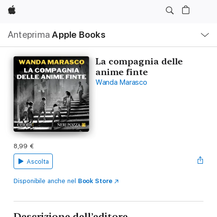
Apple
Navigazione
Anteprima
Apple Books
locale
Apri
Menu
La compagnia delle
anime finte
Wanda Marasco
8,99 €
Ascolta
Disponibile anche nel
Book Store
Descrizione dell’editore