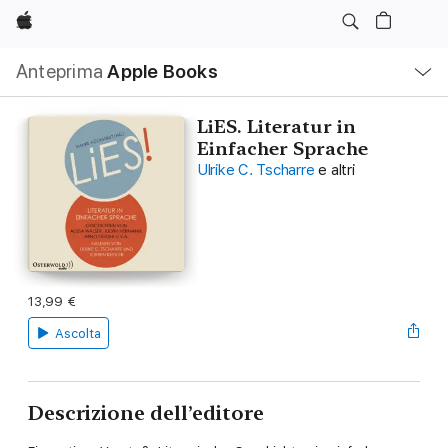
Apple
Navigazione
Anteprima
Apple Books
locale
Apri
Menu
LiES. Literatur in
Einfacher Sprache
Ulrike C. Tscharre
e altri
13,99 €
Ascolta
Descrizione dell’editore