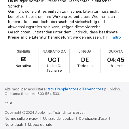
Ein mutiger Vorstoß: Literarische Geschichten in einfacher
Sprache
Gar nicht so leicht, es einfach zu machen. Literatur muss nicht
kompliziert sein, um ihre Wirkung zu entfalten. Wie man sich
beschränken und doch überraschend vielschichtig und
abwechslungsreich sein kann, zeigen diese vierzehn
Geschichten. Entstanden unter dem Eindruck, dass bestimmte
Kreise an die Literatur herangeführt werden müssen, hat
altro
Hauke Hückstädt Schriftstellerinnen und Schriftsteller
eingeladen, einfach zu schreiben. Als Summe erfolgreicher
GENERE
NARRATO DA
LINGUA
DURATA
Veranstaltungen präsentiert er diese Geschichtensammlung,
die sich allen und für alles öffnet. Ein abenteuerliches
UCT
DE
04:45
Hörerlebnis mit Alissa Walser, Anna Kim, Arno Geiger, Henning
Narrativa
Ulrike C.
Tedesco
h
min
Ahrens, Jens Mühling, Judith Hermann, Julia Schoch, Kristof
Tscharre
Magnusson, Maruan Paschen, Mirko Bonné, Nora Bossong, Olga
Grjasnowa und Ulrike Almut Sandig.
Altri modi per acquistare:
trova l’Apple Store
o
il rivenditore
più vicino.
O chiama il numero 800 554 533.
Italia
Copyright © 2024 Apple Inc. Tutti i diritti riservati.
Norme sulla privacy
Utilizzo dei cookie
Condizioni d’uso
Note legali
Mappa del sito