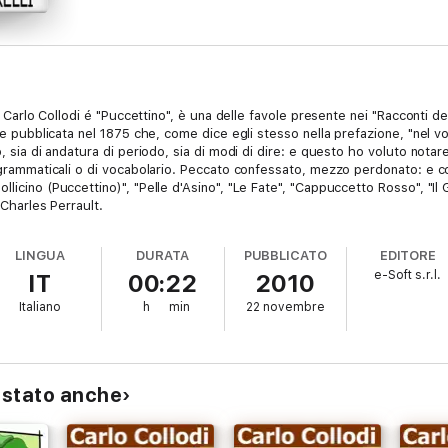
da Carlo Collodi é "Puccettino", è una delle favole presente nei "Racconti de
 e pubblicata nel 1875 che, come dice egli stesso nella prefazione, "nel volta
, sia di andatura di periodo, sia di modi di dire: e questo ho voluto notare
 grammaticali o di vocabolario. Peccato confessato, mezzo perdonato: e cos
icino (Puccettino)", "Pelle d'Asino", "Le Fate", "Cappuccetto Rosso", "Il Ga
 Charles Perrault.
LINGUA
DURATA
PUBBLICATO
EDITORE
e-Soft s.r.l.
IT
00:22
2010
Italiano
h
min
22 novembre
istato anche