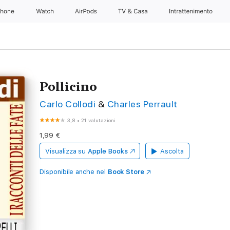
Phone
Watch
AirPods
TV & Casa
Intrattenimento
Pollicino
Carlo Collodi
&
Charles Perrault
3,8
•
21 valutazioni
1,99 €
Visualizza su
Apple Books
Ascolta
Disponibile anche nel
Book Store