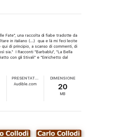
lle Fate", una raccolta di fiabe tradotte da
re in italiano (...) qua e là mi feci lecite
 qui di principio, a scanso di commenti, di
ì sia." I Racconti "Barbablu", "La Bella
tto con gli Stivali" e "Enrichetto dal
PRESENTATO DA
DIMENSIONE
Audible.com
20
MB