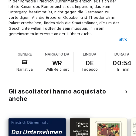
In der Komödie Friedrich Dürrenmatts entschließt sich der
letzte Kaiser des Römerreichs, das Imperium, das zum
Untergang bestimmt ist, nicht gegen die Germanen zu
verteidigen. Als die Eroberer Odoaker und Theoderich im
Palast erscheinen, finden sich die Staatsmänner, die um der
Geschichte willen Todfeinde sein müssten, in ihrem
gemeinsamen Interesse an der Hühnerzucht.
altro
"Romulus der Große" ist ein Stück wider das falsche
Heldentum, zugleich ein Plädoyer für den Menschen, der den
GENERE
NARRATO DA
LINGUA
DURATA
Mut hat, "furchtlos das Richtige" zu tun.
WR
DE
00:54
Narrativa
Willi Reichert
Tedesco
h
min
Gli ascoltatori hanno acquistato
anche