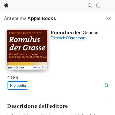
Apple
Navigazione
Anteprima
Apple Books
locale
Apri
Menu
Romulus der Grosse
Friedrich Dürrenmatt
4,99 €
Ascolta
Descrizione dell’editore