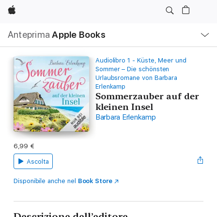
Apple
Navigazione
Anteprima
Apple Books
locale
Apri
Menu
Audiolibro 1 - Küste, Meer und
Sommer – Die schönsten
Urlaubsromane von Barbara
Erlenkamp
Sommerzauber auf der
kleinen Insel
Barbara Erlenkamp
6,99 €
Ascolta
Disponibile anche nel
Book Store
Descrizione dell’editore