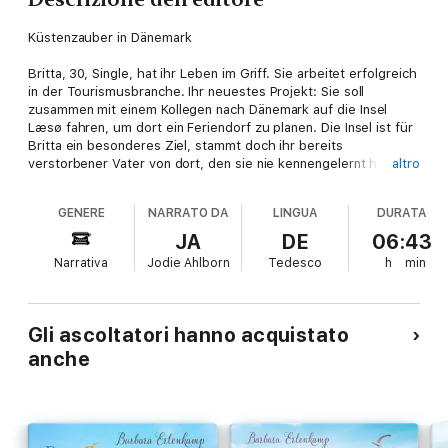
Küstenzauber in Dänemark
Britta, 30, Single, hat ihr Leben im Griff. Sie arbeitet erfolgreich
in der Tourismusbranche. Ihr neuestes Projekt: Sie soll
zusammen mit einem Kollegen nach Dänemark auf die Insel
Læsø fahren, um dort ein Feriendorf zu planen. Die Insel ist für
Britta ein besonderes Ziel, stammt doch ihr bereits
verstorbener Vater von dort, den sie nie kennengelernt hat.
altro
Doch sie muss feststellen, dass ihre Mutter sie die ganzen
Jahre über belogen hat. Denn plötzlich ist die ordentliche und
GENERE
NARRATO DA
LINGUA
DURATA
strukturierte Britta Teil einer liebenswert chaotischen
dänischen Familie. Und damit nicht genug: Auch der
JA
DE
06:43
sympathische Schreiner Jan Ole stellt Brittas bisheriges Leben
Narrativa
Jodie Ahlborn
Tedesco
h
min
ganz schön auf den Kopf.
>> Diese ungekürzte Hörbuch-Fassung genießt du exklusiv nur
bei Audible.
Gli ascoltatori hanno acquistato
anche