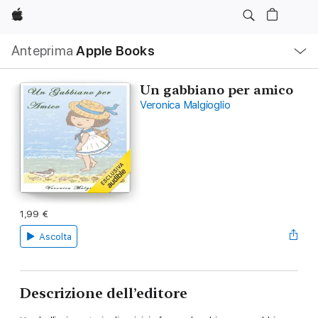
Apple
Navigazione
Anteprima
Apple Books
locale
Apri
Menu
Un gabbiano per amico
Veronica Malgioglio
1,99 €
Ascolta
Descrizione dell’editore