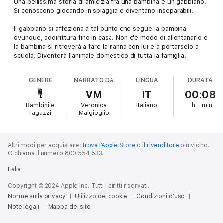
Una bellissima storia di amicizia fra una bambina e un gabbiano.
Si conoscono giocando in spiaggia e diventano inseparabili.
Il gabbiano si affeziona a tal punto che segue la bambina
ovunque, addirittura ﬁno in casa. Non c'è modo di allontanarlo e
la bambina si ritroverà a fare la nanna con lui e a portarselo a
scuola. Diventerà l'animale domestico di tutta la famiglia.
GENERE
NARRATO DA
LINGUA
DURATA
VM
IT
00:08
Bambini e
Veronica
Italiano
h
min
ragazzi
Malgioglio
Altri modi per acquistare:
trova l’Apple Store
o
il rivenditore
più vicino.
O chiama il numero 800 554 533.
Italia
Copyright © 2024 Apple Inc. Tutti i diritti riservati.
Norme sulla privacy
Utilizzo dei cookie
Condizioni d’uso
Note legali
Mappa del sito