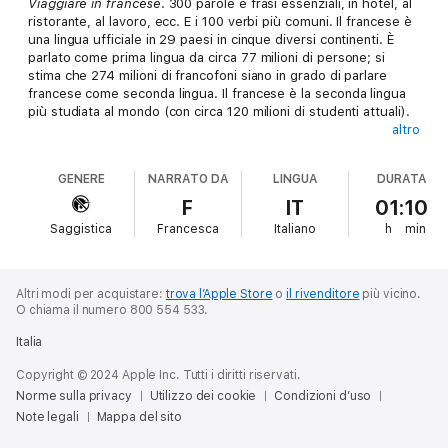
Viaggiare in francese
. 300 parole e frasi essenziali, in hotel, al
ristorante, al lavoro, ecc. E i 100 verbi più comuni. Il francese è
una lingua ufficiale in 29 paesi in cinque diversi continenti. È
parlato come prima lingua da circa 77 milioni di persone; si
stima che 274 milioni di francofoni siano in grado di parlare
francese come seconda lingua. Il francese è la seconda lingua
più studiata al mondo (con circa 120 milioni di studenti attuali).
altro
Come imparare una lingua in modo diverso? Oggi
l'apprendimento delle lingue si sta rivoluzionando: non devi più
GENERE
NARRATO DA
LINGUA
DURATA
frequentare le lezioni di lingua tradizionale. Il nostro metodo di
apprendimento: una selezione di centinaia di frasi e parole
F
IT
01:10
essenziali. Li ascolti, li ripeti e parli. Facciamo affidamento sulla
Saggistica
Francesca
Italiano
h
min
pronuncia, prova orale, ascolto, combinato con parole, frasi
essenziali e una lista di vocaboli. Il 20% delle parole viene
utilizzato l'80% delle volte. L'obiettivo finale è quello di
ottenere un livello sufficiente in una lingua per essere in grado
Altri modi per acquistare:
trova l’Apple Store
o
il rivenditore
più vicino.
di tenere conversazioni semplici, essere in grado di
O chiama il numero 800 554 533.
comprendere scambi semplici, affrontare con la vita di tutti i
Italia
giorni e iniziare ad esplorare la nuova cultura che ti si apre
davanti.
Copyright © 2024 Apple Inc. Tutti i diritti riservati.
Norme sulla privacy
Utilizzo dei cookie
Condizioni d’uso
Attenzione: questo audiolibro è in lingua italiana.
Note legali
Mappa del sito