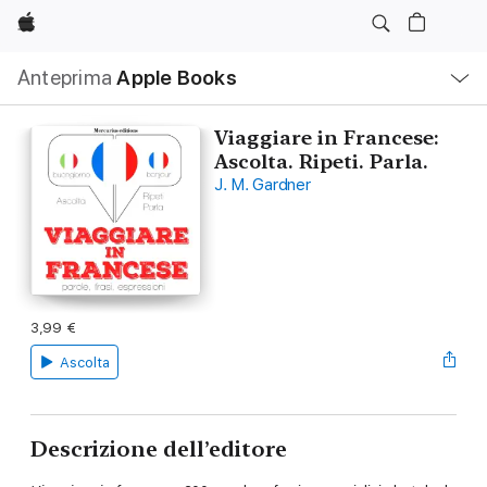
Apple
Navigazione
Anteprima
Apple Books
locale
Apri
Menu
Viaggiare in Francese:
Ascolta. Ripeti. Parla.
J. M. Gardner
3,99 €
Ascolta
Descrizione dell’editore