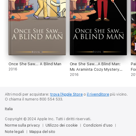
Once She Saw... A Blind Man
One She Saw...A Blind Man:
Pa
2016
Ms Araminta Cozy Mystery
Fo
Series Book 1
2016
20
Altri modi per acquistare:
trova l’Apple Store
o
il rivenditore
più vicino.
O chiama il numero 800 554 533.
Italia
Copyright © 2024 Apple Inc. Tutti i diritti riservati.
Norme sulla privacy
Utilizzo dei cookie
Condizioni d’uso
Note legali
Mappa del sito