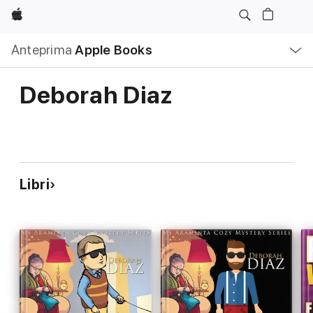
Apple
Navigazione
Anteprima
Apple Books
locale
Apri
Menu
Deborah Diaz
Libri