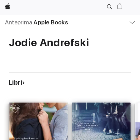
Apple
Navigazione
Anteprima
Apple Books
locale
Apri
Menu
Jodie Andrefski
Libri