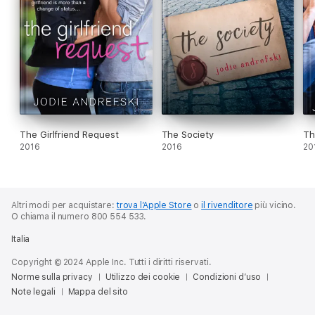
The Girlfriend Request
The Society
Th
2016
2016
20
Altri modi per acquistare:
trova l’Apple Store
o
il rivenditore
più vicino.
O chiama il numero 800 554 533.
Italia
Copyright © 2024 Apple Inc. Tutti i diritti riservati.
Norme sulla privacy
Utilizzo dei cookie
Condizioni d’uso
Note legali
Mappa del sito