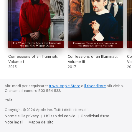
Confessions of an Illuminati,
Confessions of an Illuminati,
Co
Volume I
Volume III
Vo
2015
2017
20
Altri modi per acquistare:
trova l’Apple Store
o
il rivenditore
più vicino.
O chiama il numero 800 554 533.
Italia
Copyright © 2024 Apple Inc. Tutti i diritti riservati.
Norme sulla privacy
Utilizzo dei cookie
Condizioni d’uso
Note legali
Mappa del sito