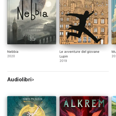
Nebbia
Le avventure del giovane
Mu
2020
Lupin
20
2019
Audiolibri