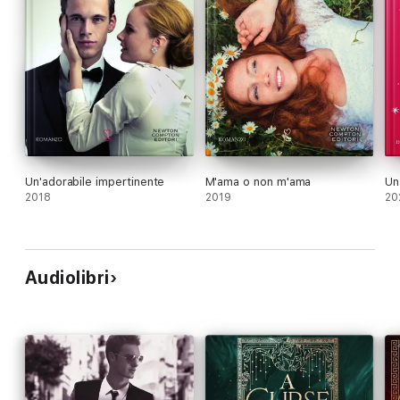
Un'adorabile impertinente
M'ama o non m'ama
Un
2018
2019
20
Audiolibri