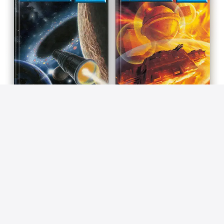
Perry Rhodan 2404: Versteck
Perry Rhodan 2410: Der
am Black Hole
Kontaktwald
Arndt Ellmer
Horst Hoffmann