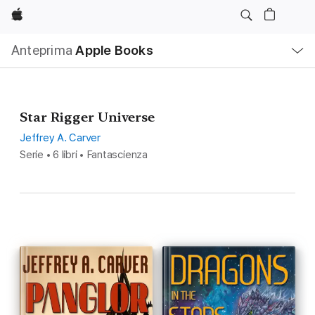
Apple
Navigazione
Anteprima
Apple Books
locale
Apri
Menu
Star Rigger Universe
Jeffrey A. Carver
Serie • 6 libri • Fantascienza