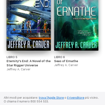
LIBRO 5
LIBRO 6
Eternity's End: A Novel of the
Seas of Ernathe
Star Rigger Universe
Jeffrey A. Carver
Jeffrey A. Carver
Altri modi per acquistare:
trova l’Apple Store
o
il rivenditore
più vicino.
O chiama il numero 800 554 533.