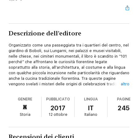
Descrizione dell’editore
Organizzato come una passeggiata tra i quartieri del centro, nel
giardino di Boboli, sui Lungarni, nei palazzi e musei visitabili,
nelle chiese, nei cimiteri monumentali, il libro è scandito in “101
perché” che affrontano le curiosità fiorentine legate
soprattutto alla storia, all’architettura, al costume e alla lingua
con qualche piccola incursione nelle particolarità che riguardano
anche la cucina tradizionale fiorentina. Tra queste pagine
vengono svelati i misteri delle origini di celebrazioni tradizionali
altro
come la Rificolona e la Festa del Grillo o manifestazioni tipiche
come la Mostra dell’Iris e l’immancabile Calcio Storico. Scritto in
GENERE
PUBBLICATO
LINGUA
PAGINE
modo narrativo e appassionante, un baedeker che accompagna
il lettore in un viaggio fra le pieghe del tempo per rivivere la
2017
IT
245
storia della città e lo spirito che ne ha sempre contraddistinto
Storia
12 ottobre
Italiano
gli abitanti.
Perché sul Ponte Vecchio ci sono gli orafi?
Recensioni dei clienti