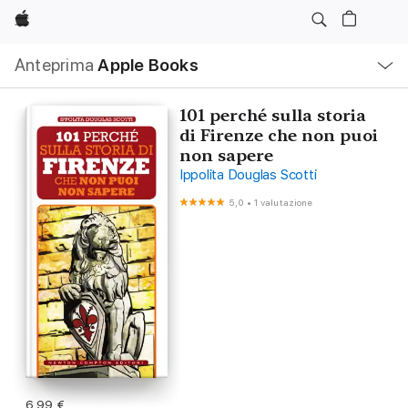
Apple
Navigazione
Anteprima
Apple Books
locale
Apri
Menu
101 perché sulla storia
di Firenze che non puoi
non sapere
Ippolita Douglas Scotti
5,0
•
1 valutazione
6,99 €