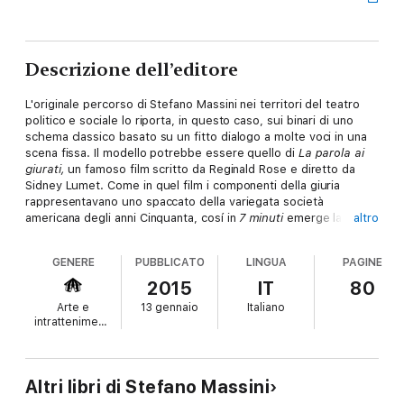
Descrizione dell’editore
L'originale percorso di Stefano Massini nei territori del teatro
politico e sociale lo riporta, in questo caso, sui binari di uno
schema classico basato su un fitto dialogo a molte voci in una
scena fissa. Il modello potrebbe essere quello di
La parola ai
giurati,
un famoso film scritto da Reginald Rose e diretto da
Sidney Lumet. Come in quel film i componenti della giuria
rappresentavano uno spaccato della variegata società
americana degli anni Cinquanta, cosí in
7 minuti
emerge la
altro
complessità della società europea di oggi (la pièce è
ambientata in Francia, dove è avvenuto il fatto di cronaca da cui
GENERE
PUBBLICATO
LINGUA
PAGINE
Massini prende spunto): le undici protagoniste sono diverse per
età, provenienza, esperienze di vita, paure e ossessioni; alcune
2015
IT
80
piú conformiste altre piú ribelli. Ma competizione generazionale
Arte e
13 gennaio
Italiano
e competizioni etniche sono alla fine guerre fra poveri al
intrattenimento
cospetto di un «padrone» sempre piú anonimo, cinico ed
esigente col quale, volenti o nolenti, tutti prima o poi devono
fare i conti.
Altri libri di Stefano Massini