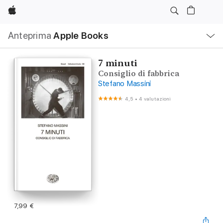
Apple
Navigazione
Anteprima
Apple Books
locale
Apri
Menu
7 minuti
Consiglio di fabbrica
Stefano Massini
4,5
•
4 valutazioni
7,99 €