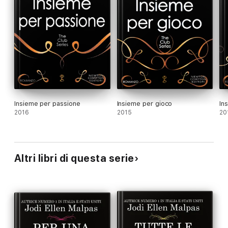
Insieme per passione
Insieme per gioco
In
2016
2015
20
Altri libri di questa serie