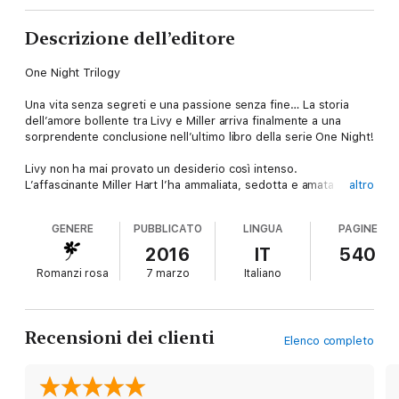
Descrizione dell’editore
One Night Trilogy
Una vita senza segreti e una passione senza fine… La storia
dell’amore bollente tra Livy e Miller arriva finalmente a una
sorprendente conclusione nell’ultimo libro della serie One Night!
Livy non ha mai provato un desiderio così intenso.
L’affascinante Miller Hart l’ha ammaliata, sedotta e amata come
altro
mai nessuno prima. È arrivato a conoscere i suoi pensieri più
inconfessabili e l’ha condotta in un mondo pericoloso da cui è
GENERE
PUBBLICATO
LINGUA
PAGINE
difficile fuggire. Miller farebbe di tutto pur di proteggerla e
tenerla al sicuro fino a rischiare la sua stessa vita. Eppure
2016
IT
540
l’oscuro passato dell’uomo non è l’unica minaccia che rischia di
Romanzi rosa
7 marzo
Italiano
compromettere il loro futuro insieme. Quando Livy scoprirà la
verità sulla sua famiglia, ci sarà uno strano cortocircuito tra
passato e presente. La ragazza si ritroverà così stretta tra
l’appagante e struggente amore per Miller e un’ossessione ad
Recensioni dei clienti
Elenco completo
alto rischio che potrebbe determinare la fine per entrambi…
Dall'autrice della serie fenomeno This Man Trilogy