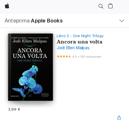
Apple
Navigazione
Anteprima
Apple Books
locale
Apri
Menu
Libro 3 - One Night Trilogy
Ancora una volta
Jodi Ellen Malpas
4,5
•
133 valutazioni
3,99 €