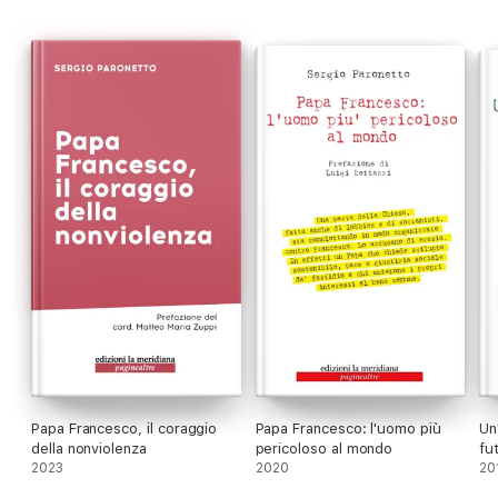
Papa Francesco, il coraggio
Papa Francesco: l'uomo più
Un
della nonviolenza
pericoloso al mondo
fu
2023
2020
20