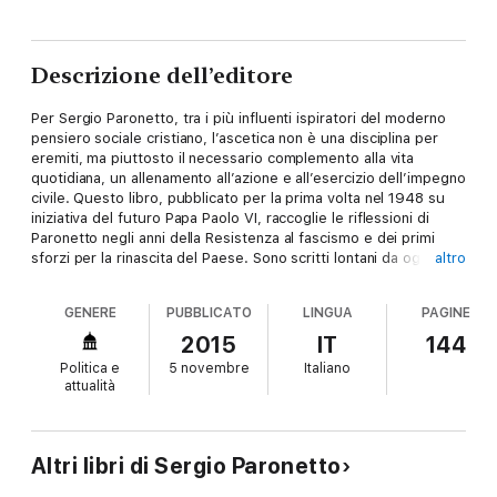
Descrizione dell’editore
Per Sergio Paronetto, tra i più influenti ispiratori del moderno
pensiero sociale cristiano, l’ascetica non è una disciplina per
eremiti, ma piuttosto il necessario complemento alla vita
quotidiana, un allenamento all’azione e all’esercizio dell’impegno
civile. Questo libro, pubblicato per la prima volta nel 1948 su
iniziativa del futuro Papa Paolo VI, raccoglie le riflessioni di
Paronetto negli anni della Resistenza al fascismo e dei primi
sforzi per la rinascita del Paese. Sono scritti lontani da ogni
altro
sterile introspezione narcisistica, testimonianza di un’energia
spirituale e politica che si nutre di una inesausta ricerca di
GENERE
PUBBLICATO
LINGUA
PAGINE
verità nella pratica quotidiana.
2015
IT
144
Politica e
5 novembre
Italiano
attualità
Altri libri di Sergio Paronetto