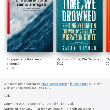
E la quarta volta siamo
My Fourth Time, We Drowned
Th
annegati
2022
20
2023
Altri modi per acquistare:
trova l’Apple Store
o
il rivenditore
più vicino.
O chiama il numero 800 554 533.
Italia
Copyright © 2024 Apple Inc. Tutti i diritti riservati.
Norme sulla privacy
Utilizzo dei cookie
Condizioni d’uso