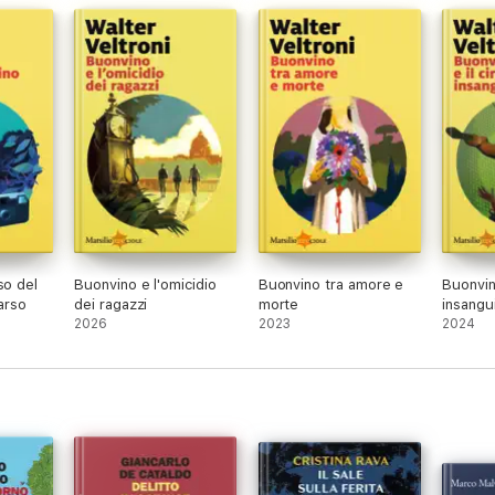
so del
Buonvino e l'omicidio
Buonvino tra amore e
Buonvino
arso
dei ragazzi
morte
insangu
2026
2023
2024