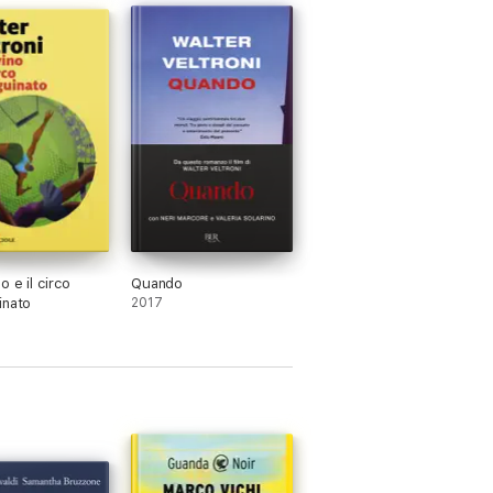
 e il circo
Quando
inato
2017