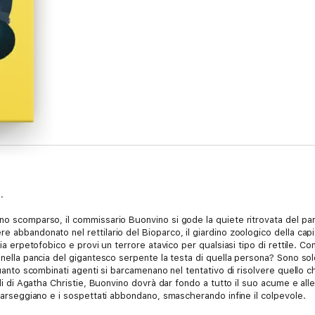
.
no scomparso, il commissario Buonvino si gode la quiete ritrovata del parc
e abbandonato nel rettilario del Bioparco, il giardino zoologico della cap
sia erpetofobico e provi un terrore atavico per qualsiasi tipo di rettile. C
 nella pancia del gigantesco serpente la testa di quella persona? Sono solo
 quanto scombinati agenti si barcamenano nel tentativo di risolvere quello
lli di Agatha Christie, Buonvino dovrà dar fondo a tutto il suo acume e alle
scarseggiano e i sospettati abbondano, smascherando infine il colpevole.