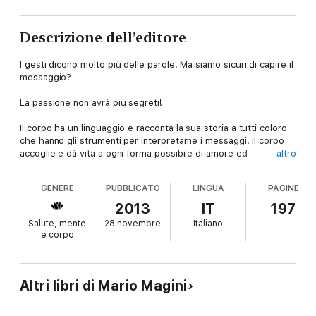
Descrizione dell’editore
I gesti dicono molto più delle parole. Ma siamo sicuri di capire il
messaggio?
La passione non avrà più segreti!
Il corpo ha un linguaggio e racconta la sua storia a tutti coloro
che hanno gli strumenti per interpretarne i messaggi. Il corpo
accoglie e dà vita a ogni forma possibile di amore ed
altro
esperienza sessuale, immaginaria o reale che sia. Ma quali sono
i segnali più importanti e come possono aiutarci a capire i nostri
GENERE
PUBBLICATO
LINGUA
PAGINE
sentimenti e quelli di chi ci sta intorno? L’edonismo del sesso e
il desiderio di unione creano, attraverso il linguaggio, il sistema
2013
IT
197
di relazioni dove carnalità e attrazione scrivono la storia intima
Salute, mente
28 novembre
Italiano
di tutti noi, tutti i giorni. Ma come imparare a riconoscere le
e corpo
relazioni difficili e patologiche da cui prendere le distanze?
Come si possono interpretare i segnali della nostra sfera
emotiva e sessuale? Un ottimo inizio è imparare a coltivare
l’autonomia espressiva del proprio corpo e a decifrare i tanti
Altri libri di Mario Magini
messaggi che ci trasmette nella magia dell’incontro. Amore e
sesso diventeranno così gioia di vivere e libertà di