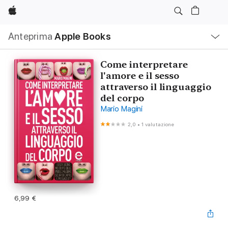
Apple
Navigazione
Anteprima
Apple Books
locale
Apri
Menu
Come interpretare
l'amore e il sesso
attraverso il linguaggio
del corpo
Mario Magini
2,0
•
1 valutazione
6,99 €