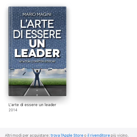
comunicazione.
Mario Magini
è laureato in Psicologia, svolge la professione di
psicoterapeuta e psicosessuologo. Ha collaborato con
l’università la Sapienza; è visiting professor presso università
straniere e collabora con istituti ed enti nell’ambito della
psicologia clinica e della formazione in ambito psicoterapeutico.
Vive e lavora a Roma.
L'arte di essere un leader
2014
Altri modi per acquistare:
trova l’Apple Store
o
il rivenditore
più vicino.