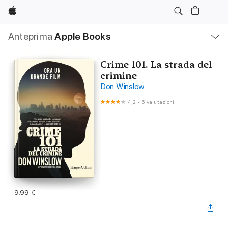
Apple
Navigazione
Anteprima
Apple Books
locale
Apri
Menu
Crime 101. La strada del
crimine
Don Winslow
4,2
•
6 valutazioni
9,99 €