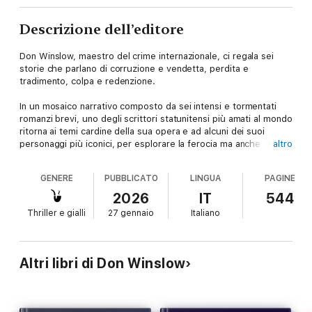
Descrizione dell’editore
Don Winslow, maestro del crime internazionale, ci regala sei
storie che parlano di corruzione e vendetta, perdita e
tradimento, colpa e redenzione.
In un mosaico narrativo composto da sei intensi e tormentati
romanzi brevi, uno degli scrittori statunitensi più amati al mondo
ritorna ai temi cardine della sua opera e ad alcuni dei suoi
personaggi più iconici, per esplorare la ferocia ma anche la
altro
nobiltà che definiscono la condizione umana.
GENERE
PUBBLICATO
LINGUA
PAGINE
Da questo libro, già pubblicato con il titolo Broken, a Febbraio
2026 un grande film con Chris Hemsworth, Halle Berry, Mark
2026
IT
544
Ruffalo, Barry Keoghan e Monica Barbaro.
Thriller e gialli
27 gennaio
Italiano
Una serie di furti di gioielli sulla Highway 101 è rimasta irrisolta
per anni, perché il ladro si attiene scrupolosamente a un ferreo
codice di comportamento. Ma l’istinto del detective Lou
Lubesnick gli dice che è il lavoro di un solo uomo: per stanarlo
Altri libri di Don Winslow
lui è disposto a infrangere ogni regola.