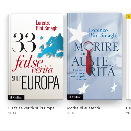
rapporti bilaterali con Trump, può ottenere vantaggi personali
rispetto a una azione comune, l'Europa - e dunque i Paesi che
ne fanno parte - non riuscirà a difendere i propri interessi».
33 false verità sull'Europa
Morire di austerità
L'
2014
2013
20