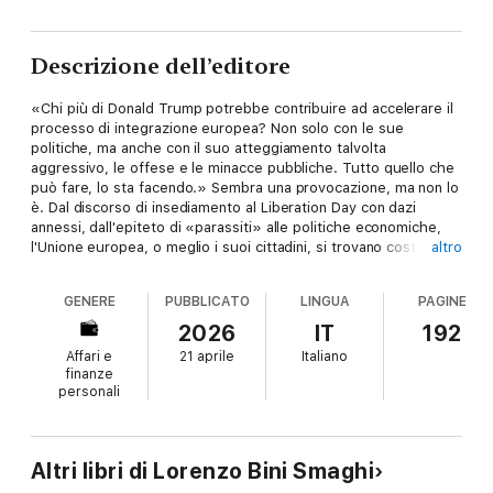
Descrizione dell’editore
«Chi più di Donald Trump potrebbe contribuire ad accelerare il
processo di integrazione europea? Non solo con le sue
politiche, ma anche con il suo atteggiamento talvolta
aggressivo, le offese e le minacce pubbliche. Tutto quello che
può fare, lo sta facendo.» Sembra una provocazione, ma non lo
è. Dal discorso di insediamento al Liberation Day con dazi
annessi, dall'epiteto di «parassiti» alle politiche economiche,
l'Unione europea, o meglio i suoi cittadini, si trovano costretti a
altro
pensarsi «da soli». Dopo ottant'anni di alleanza, vicinanza
ideologica e valoriale, gli Stati Uniti hanno chiaramente scelto la
GENERE
PUBBLICATO
LINGUA
PAGINE
priorità; il confronto globale con la Cina, in cui gli europei
giocano un ruolo, secondo Washington, trascurabile. Su questo
2026
IT
192
scenario Lorenzo Bini Smaghi, tra gli economisti italiani più acuti
Affari e
21 aprile
Italiano
e noti nel panorama internazionale, innesta una analisi serrata
finanze
delle difficoltà che ci aspettano, individua i settori chiave su cui
personali
lavorare alla ricerca di una vera indipendenza europea,
suggerisce quale strada la Ue potrebbe, anzi dovrebbe,
imboccare per diventare potenza globale o, se non altro, per
continuare a esistere. Nella consapevolezza che «fin quando
Altri libri di Lorenzo Bini Smaghi
ciascun leader si illuderà che agendo da solo, ad esempio nei