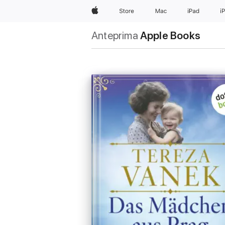
Apple
Store
Mac
iPad
i
Anteprima
Apple Books