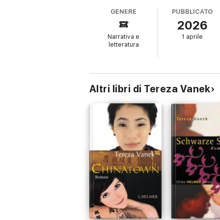
GENERE
PUBBLICATO
2026
Narrativa e
1 aprile
letteratura
Altri libri di Tereza Vanek