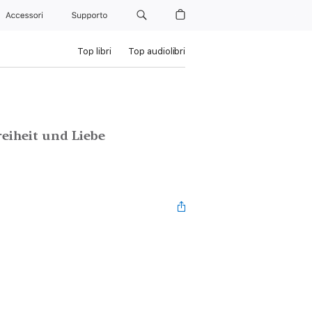
Accessori
Supporto
Top libri
Top audiolibri
eiheit und Liebe